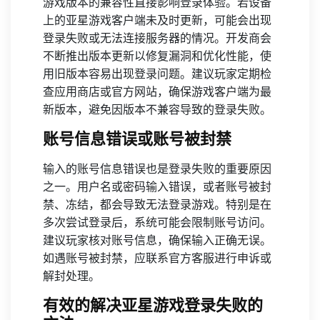
游戏版本的兼容性直接影响登录体验。若设备
上的亚星游戏客户端未及时更新，可能会出现
登录失败或无法连接服务器的情况。开发商会
不断推出版本更新以修复漏洞和优化性能，使
用旧版本容易出现登录问题。建议玩家定期检
查应用商店或官方网站，确保游戏客户端为最
新版本，避免因版本不兼容导致的登录失败。
账号信息错误或账号被封禁
输入的账号信息错误也是登录失败的重要原因
之一。用户名或密码输入错误，或者账号被封
禁、冻结，都会导致无法登录游戏。特别是在
多次尝试登录后，系统可能会限制账号访问。
建议玩家核对账号信息，确保输入正确无误。
如遇账号被封禁，应联系官方客服进行申诉或
解封处理。
有效的解决亚星游戏登录失败的