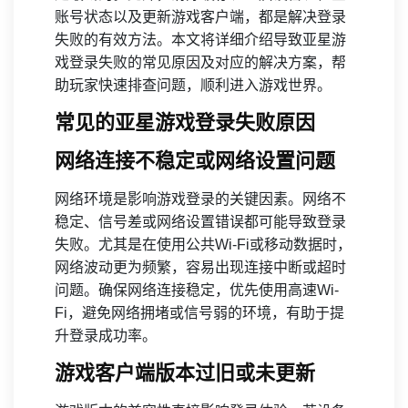
账号状态以及更新游戏客户端，都是解决登录
失败的有效方法。本文将详细介绍导致亚星游
戏登录失败的常见原因及对应的解决方案，帮
助玩家快速排查问题，顺利进入游戏世界。
常见的亚星游戏登录失败原因
网络连接不稳定或网络设置问题
网络环境是影响游戏登录的关键因素。网络不
稳定、信号差或网络设置错误都可能导致登录
失败。尤其是在使用公共Wi-Fi或移动数据时，
网络波动更为频繁，容易出现连接中断或超时
问题。确保网络连接稳定，优先使用高速Wi-
Fi，避免网络拥堵或信号弱的环境，有助于提
升登录成功率。
游戏客户端版本过旧或未更新