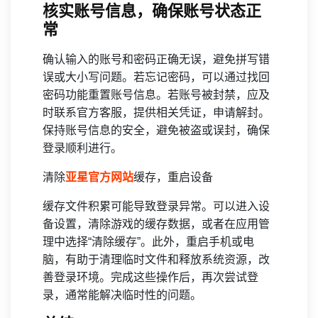
核实账号信息，确保账号状态正
常
确认输入的账号和密码正确无误，避免拼写错
误或大小写问题。若忘记密码，可以通过找回
密码功能重置账号信息。若账号被封禁，应及
时联系官方客服，提供相关凭证，申请解封。
保持账号信息的安全，避免被盗或误封，确保
登录顺利进行。
清除
亚星官方网站
缓存，重启设备
缓存文件积累可能导致登录异常。可以进入设
备设置，清除游戏的缓存数据，或者在应用管
理中选择“清除缓存”。此外，重启手机或电
脑，有助于清理临时文件和释放系统资源，改
善登录环境。完成这些操作后，再次尝试登
录，通常能解决临时性的问题。